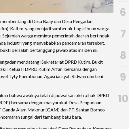
6
 membentang di Desa Baay dan Desa Pengadan,
im), Kaltim, yang menjadi sumber air bagi ribuan warga,
7
ri. Sejumlah warga meminta pemerintah daerah bertindak
da industri yang menyebabkan pencemaran tersebut.
ukti bersalah bertanggung jawab atas insiden ini.
8
Pengadan mendatangi Sekretariat DPRD Kutim, Bukit
akil Ketua II DPRD Kutim Arfan, bersama dengan
9
ovel Tyty Paembonan, Agusriansyah Ridwan dan Leni
10
kan bahwa awalnya telah dijadwalkan oleh pihak DPRD
(RDP) bersama dengan masyarakat Desa Pengadaan
PT. Ganda Alam Makmur (GAM) dan PT. Santan Borneo
pencemaran sungai dari tambang batu bara.
 kita hanya menerima tamu dari Desa Pengadaan, Karangan.