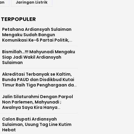
an
Jaringan Listrik
 TERPOPULER
Petahana Ardiansyah Sulaiman
Mengaku Sudah Bangun
Komunikasi Ke-6 Partai Politik,
Termasuk ke NasDem
Bismillah…!!! Mahyunadi Mengaku
Siap Jadi Wakil Ardiansyah
Sulaiman
Akreditasi Terbanyak se Kaltim,
Bunda PAUD dan Disdikbud Kutai
Timur Raih Tiga Penghargaan dari
BAN PAUD PNF Prov. Kaltim
Jalin Silaturahmi Dengan Parpol
Non Parlemen, Mahyunadi ;
Awalnya Saya Kira Hanya
Beberapa Saja
Calon Bupati Ardiansyah
Sulaiman, Usung Tag Line Kutim
Hebat