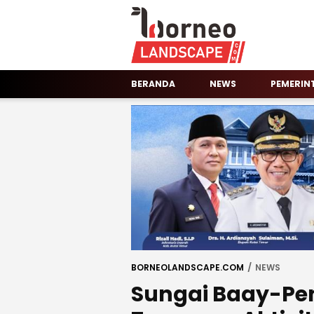
Borneolandscape.com
Portal Informasi Terkini
BERANDA
NEWS
PEMERIN
BORNEOLANDSCAPE.COM
NEWS
Sungai Baay-Pe