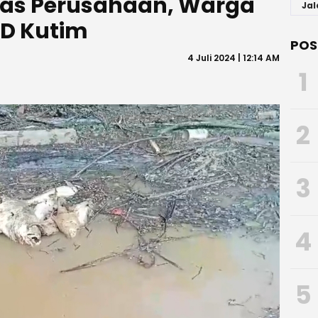
tas Perusahaan, Warga
Jal
D Kutim
POS
4 Juli 2024 | 12:14 AM
1
2
3
4
5