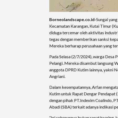
Borneolandscape.co.id-
Sungai yang
Kecamatan Karangan, Kutai Timur (Kut
diduga tercemar oleh aktivitas indust
tegas dengan memberikan sanksi kepa
Mereka berharap perusahaan yang terb
Pada Selasa (2/7/2024), warga Desa 
Pelangi. Mereka disambut langsung W
anggota DPRD Kutim lainnya, yakni N
Angriani.
Dalam kesempatannya, Arfan mengata
Kutim untuk Rapat Dengar Pendapat 
dengan pihak PT.Indexim Coalindo, 
Abadi (SBA) terkait adanya indikasi 
“Ini sebenarnya bukan rapat hearing,