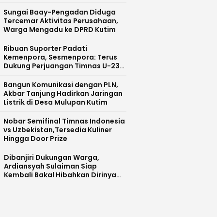
Sungai Baay-Pengadan Diduga
Tercemar Aktivitas Perusahaan,
Warga Mengadu ke DPRD Kutim
Ribuan Suporter Padati
Kemenpora, Sesmenpora: Terus
Dukung Perjuangan Timnas U-23
Indonesia Tembus Olimpiade
2024 Paris
Bangun Komunikasi dengan PLN,
Akbar Tanjung Hadirkan Jaringan
Listrik di Desa Mulupan Kutim
Nobar Semifinal Timnas Indonesia
vs Uzbekistan,Tersedia Kuliner
Hingga Door Prize
Dibanjiri Dukungan Warga,
Ardiansyah Sulaiman Siap
Kembali Bakal Hibahkan Dirinya
Untuk Kutai Timur